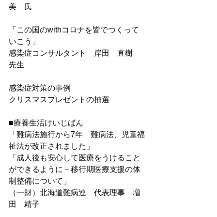
美　氏
「この国のwithコロナを皆でつくって
いこう」
感染症コンサルタント　岸田　直樹　
先生
感染症対策の事例
クリスマスプレゼントの抽選
■療養生活けいじばん
「難病法施行から7年　難病法、児童福
祉法が改正されました」
「成人後も安心して医療をうけること
ができるように－移行期医療支援の体
制整備について」
（一財）北海道難病連　代表理事　増
田　靖子