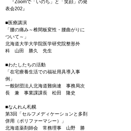
　『Zoomで「いのち」と「笑顔」の発
表会202』
■医療講演
「腰の痛み～椎間板変性・腰曲がりに
ついて～」
北海道大学大学院医学研究院整形外
科　山田　勝久　先生
■わたしたちの活動
「在宅療養生活での福祉用具導入事
例」
一般財団法人北海道難病連　事務局次
長　兼　事業課課長　松田　隆史
■なんれん札幌
第3回「セルフメディケーションと多剤
併用（ポリファーマシー）」
北海道薬剤師会　常務理事　山野　勝