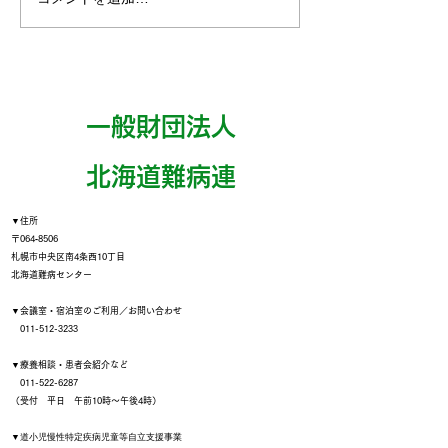
一般財団法人
​北海道難病連
▼住所
〒064‐8506
札幌市中央区南4条西10丁目
北海道難病センター
▼会議室・宿泊室のご利用／お問い合わせ
011-512-3233
▼療養相談・患者会紹介など
011-522-6287
（受付 平日 午前10時～午後4時）
▼
道小児慢性特定疾病児童等自立支援事業