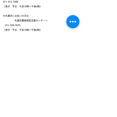
011-512-7409
（受付 平日 午前10時～午後4時）
▼札幌市にお住いの方は
札幌市難病相談支援センターへ
011-530-5575
（受付 平日 午前10時～午後4時）
▼ＦＡＸ番号
011‐512‐4807