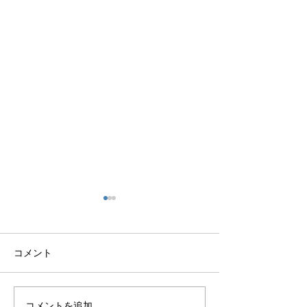
コメント
『なんれん 130号』
『なんれん 12
コメントを追加…