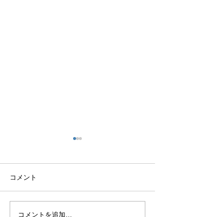
コメント
コメントを追加…
【北海道】難病患者等の
【宿泊予定の皆