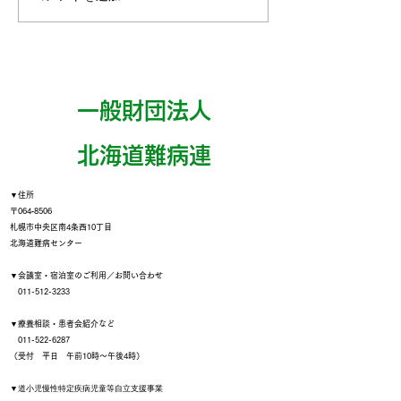
方々を対象としたインタ
読ください】北
ーンシップ（職場実習）
センター宿泊税
実施
よび宿泊業務の
に関する大切な
一般財団法人
​北海道難病連
▼住所
〒064‐8506
札幌市中央区南4条西10丁目
北海道難病センター
▼会議室・宿泊室のご利用／お問い合わせ
011-512-3233
▼療養相談・患者会紹介など
011-522-6287
（受付 平日 午前10時～午後4時）
▼
道小児慢性特定疾病児童等自立支援事業