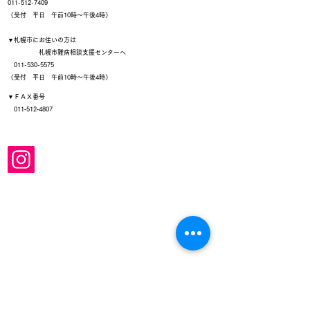
011-512-7409
（受付 平日 午前10時～午後4時）
▼札幌市にお住いの方は
札幌市難病相談支援センターへ
011-530-5575
（受付 平日 午前10時～午後4時）
▼ＦＡＸ番号
011‐512‐4807