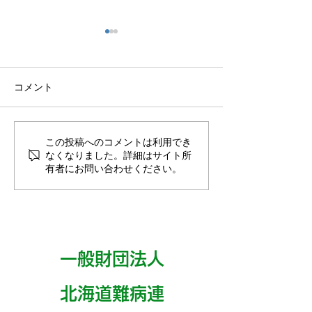
コメント
この投稿へのコメントは利用でき
【8月22日開催】初心者オ
【8月7日開催】
なくなりました。詳細はサイト所
ストメイトの集い～不安
患者交流会in釧
有者にお問い合わせください。
や悩みを語り合い、安心
できるつながりをつくり
ましょう～
一般財団法人
​北海道難病連