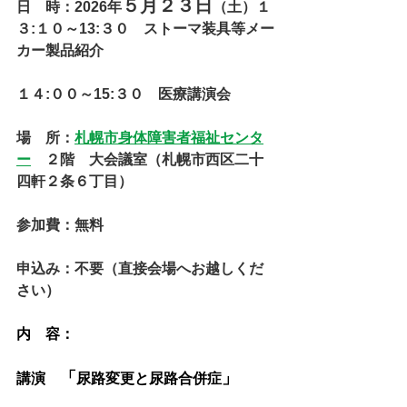
５月２３日
日　時：2026年
（土）１
３:１０～13:３０　ストーマ装具等メー
カー製品紹介
１４:００～15:３０　医療講演会
場　所：
札幌市身体障害者福祉センタ
ー
　２階　大会議室（札幌市西区二十
四軒２条６丁目）
参加費：無料
申込み：不要（直接会場へお越しくだ
さい）
内　容：
「
」
講演　
尿路変更と尿路合併症