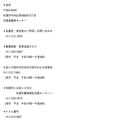
▼住所
〒064‐8506
札幌市中央区南4条西10丁目
北海道難病センター
▼会議室・宿泊室のご利用／お問い合わせ
011-512-3233
▼療養相談・患者会紹介など
011-522-6287
（受付 平日 午前10時～午後4時）
▼
道小児慢性特定疾病児童等自立支援事業
011-512-7409
（受付 平日 午前10時～午後4時）
▼札幌市にお住いの方は
札幌市難病相談支援センターへ
011-530-5575
（受付 平日 午前10時～午後4時）
▼ＦＡＸ番号
011‐512‐4807