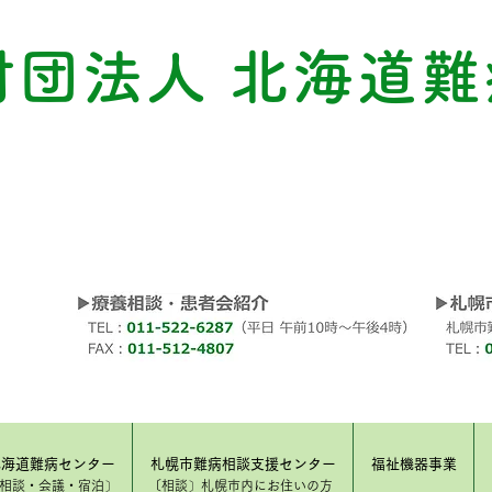
財団法人 北海道難
北海道難病センター
札幌市難病相談支援センター
福祉機器事業
​相談・会議・宿泊〕
〔相談〕​札幌市内にお住いの方