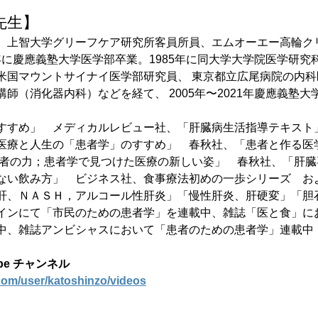
先生】
、上智大学グリーフケア研究所客員所員、エムオーエー高輪ク
80年に慶應義塾大学医学部卒業。1985年に同大学大学院医学研
米国マウントサイナイ医学部研究員、 東京都立広尾病院の内
師（消化器内科）などを経て、 2005年〜2021年慶應義塾
すすめ」　メディカルレビュー社、「肝臓病生活指導テキスト
医療と人生の「患者学」のすすめ」　春秋社、「患者と作る医
患者の力；患者学で見つけた医療の新しい姿」　春秋社、「肝
ない飲み方」　ビジネス社、食事療法初めの一歩シリーズ　お
肝、ＮＡＳＨ，アルコール性肝炎」「慢性肝炎、肝硬変」「胆
インにて「市民のための患者学」を連載中、雑誌「医と食」に
中、雑誌アンビシャスにおいて「患者のための患者学」連載中
be チャンネル
com/user/katoshinzo/videos