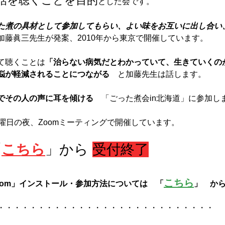
話を聴くことを目的
とした会です。
た煮の具材として参加してもらい、よい味をお互いに出し合い
加藤眞三先生が発案、2010年から東京で開催しています。
て聴くことは
「治らない病気だとわかっていて、生きていくの
悩が軽減されることにつながる　
と加藤先生は話します。
でその人の声に耳を傾ける　
「ごった煮会in北海道」に参加し
曜日の夜、Zoomミーティングで開催しています。
「
こちら
」から 
受付終了
こちら
oom」インストール・参加方法については　「
」　か
・・・・・・・・・・・・・・・・・・・・・・・・・・・