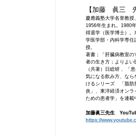
【加藤　眞三　
慶應義塾大学名誉教授
1956年生まれ。19
得退学（医学博士）。
学医学部・内科学専任講
授。
著書；「肝臓病教室の
者の生き方；よりよい
（共著）日総研 、「
気になる飲み方、なら
けるシリーズ　「脂肪
炎」、東洋経済オンラ
ための患者学」を連載
加藤眞三先生　YouTu
https://www.youtube.