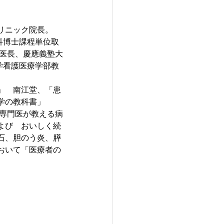
リニック院長
。
究科博士課程単位取
科医長、慶應義塾大
大学看護医療学部教
」　南江堂、「患
学の教科書」　
臓専門医が教える病
よび　おいしく続
石、胆のう炎、膵
おいて「医療者の