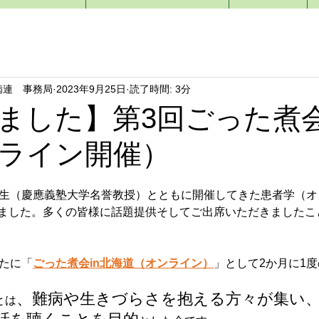
病連 事務局
2023年9月25日
読了時間: 3分
ました】第3回ごった煮会
ライン開催）
三先生（慶應義塾大学名誉教授）とともに開催してきた患者学（オ
しました。多くの皆様に話題提供そしてご出席いただきましたこ
新たに「
ごった煮会in北海道（オンライン）
」として2か月に1
、難病や生きづらさを抱える方々が集い
とは