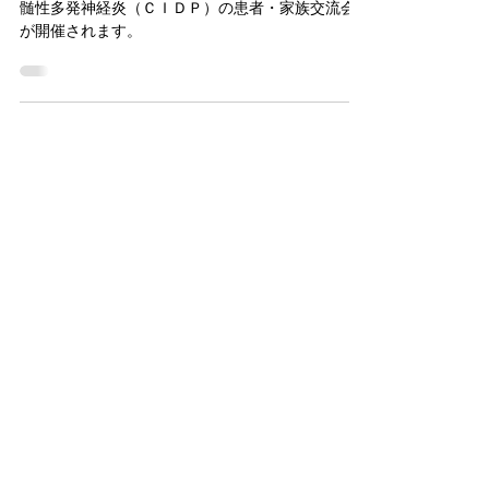
11月8日（土）北海道難病センターで慢性炎症性脱
髄性多発神経炎（ＣＩＤＰ）の患者・家族交流会
が開催されます。