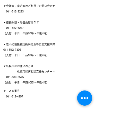
▼会議室・宿泊室のご利用／お問い合わせ
011-512-3233
▼療養相談・患者会紹介など
011-522-6287
（受付 平日 午前10時～午後4時）
▼
道小児慢性特定疾病児童等自立支援事業
011-512-7409
（受付 平日 午前10時～午後4時）
▼札幌市にお住いの方は
札幌市難病相談支援センターへ
011-530-5575
（受付 平日 午前10時～午後4時）
▼ＦＡＸ番号
011‐512‐4807