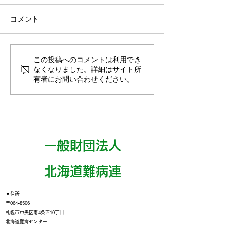
コメント
この投稿へのコメントは利用でき
【終了しました】北海道
【終了しました
なくなりました。詳細はサイト所
難病連中空知支部 街頭
難病受給者証 
有者にお問い合わせください。
署名活動
き説明会」主催
難病連中空知支
一般財団法人
​北海道難病連
▼住所
〒064‐8506
札幌市中央区南4条西10丁目
北海道難病センター