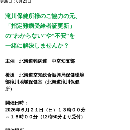
更新日：
6月23日
滝川保健所様のご協力の元、
「指定難病受給者証更新」
の”わからない”や”不安”を
一緒に解決しませんか？
主催　北海道難病連　中空知支部
後援　北海道空知総合振興局保健環境
部滝川地域保健室（北海道滝川保健
所）
開催日時：
2026年６月２１日（日）１３時００分
～１６時００分（12時50分より受付）