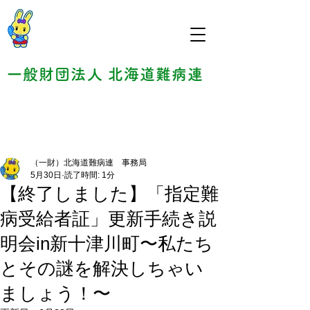
一般財団法人 北海道難病連
（一財）北海道難病連 事務局
5月30日
読了時間: 1分
【終了しました】「指定難
病受給者証」更新手続き説
明会in新十津川町〜私たち
とその謎を解決しちゃい
ましょう！〜