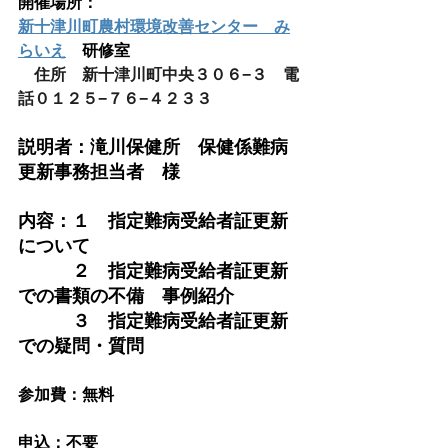
開催場所：
新十津川町農村環境改善センター　み
らいえ
　研修室
　住所　新十津川町中央３０６−３　電
話０１２５−７６−４２３３
説明者：滝川保健所　保健係難病
更新事務担当者　様
内容：１　指定難病受給者証更新
について
　　　２　指定難病受給者証更新
での書類の不備　事例紹介
　　　３　指定難病受給者証更新
での疑問・質問
参加費：無料
申込：不要