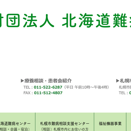
財団法人 北海道難
北海道難病センター
札幌市難病相談支援センター
福祉機器事業
​相談・会議・宿泊〕
〔相談〕​札幌市内にお住いの方