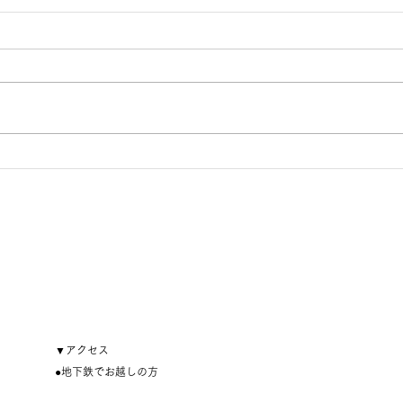
【8月22日開催】初心者オス
【8
トメイトの集い～不安や悩み
交流
を語り合い、安心できるつな
がりをつくりましょう～
▼アクセス
●地下鉄でお越しの方