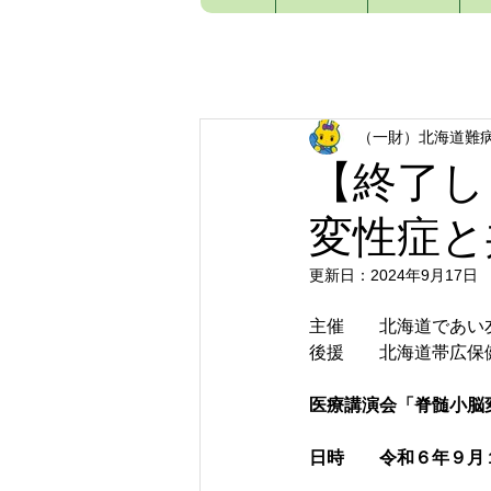
（一財）北海道難
【終了し
変性症と
更新日：
2024年9月17日
主催　　北海道であい
後援　　北海道帯広保
医療講演会「脊髄小脳
日時
令和６年９月