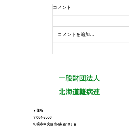
コメント
コメントを追加…
【8月30日開催】難病患者の
災害支援研修会～つながる備
えが、いのちを守る～
一般財団法人
​北海道難病連
▼住所
〒064‐8506
札幌市中央区南4条西10丁目