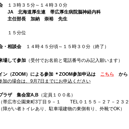
会
　１３時３５分～１４時３０分
　　JA　北海道厚生連　帯広厚生病院脳神経内科
　　主任部長　加納　崇裕　先生
　　１５分位
会・相談会
　１４時４５分頃～１５時３０分（終了）
来場して参加
（受付でお名前と電話番号のみ記入願います）
イン（ZOOM）による参加 ＊ZOOM参加申込は　
こちら
　から
M参加の場合は、9月7日までにお申込ください
ラザ　集会室A,B
（定員１００名）　
（帯広市公園東町3丁目９－１　　TEL０１５５－２７－２３
（障がい者トイレあり、駐車場建物の東側有り、外靴でOK）