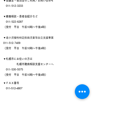
▼会議室・宿泊室のご利用／お問い合わせ
011-512-3233
▼療養相談・患者会紹介など
011-522-6287
（受付 平日 午前10時～午後4時）
▼
道小児慢性特定疾病児童等自立支援事業
011-512-7409
（受付 平日 午前10時～午後4時）
▼札幌市にお住いの方は
札幌市難病相談支援センターへ
011-530-5575
（受付 平日 午前10時～午後4時）
▼ＦＡＸ番号
011‐512‐4807