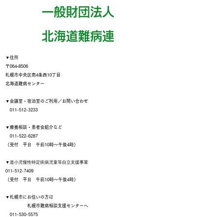
一般財団法人
​北海道難病連
▼住所
〒064‐8506
札幌市中央区南4条西10丁目
北海道難病センター
▼会議室・宿泊室のご利用／お問い合わせ
011-512-3233
▼療養相談・患者会紹介など
011-522-6287
（受付 平日 午前10時～午後4時）
▼
道小児慢性特定疾病児童等自立支援事業
011-512-7409
（受付 平日 午前10時～午後4時）
▼札幌市にお住いの方は
札幌市難病相談支援センターへ
011-530-5575