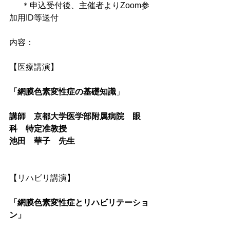
      ＊申込受付後、主催者よりZoom参
加用ID等送付 
内容： 
【医療講演】 
「網膜色素変性症の基礎知識
」 
講師　京都大学医学部附属病院　眼
科　特定准教授
池田　華子　先生 
【リハビリ講演】 
「網膜色素変性症とリハビリテーショ
ン」