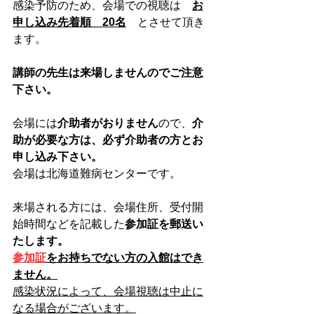
感染予防のため、会場での視聴は　
お
申し込み先着順　20名
　とさせて頂き
ます。
講師の先生は来場しませんのでご注意
下さい。
会場には
介助者がおりません
ので、
介
助が必要な方は、必ず介助者の方とお
申し込み下さい。
会場は北海道難病センターです。
来場される方には、会場住所、受付開
始時間などを記載した
参加証を郵送い
たします。
参加証
をお持ちでない方の入館はでき
ません。
感染状況によって、会場視聴は中止に
なる場合がございます。