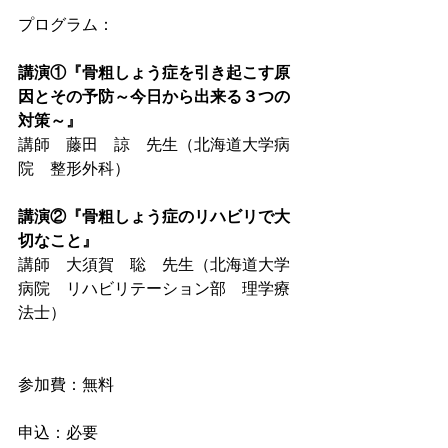
プログラム： 
講演①『骨粗しょう症を引き起こす原
因とその予防～今日から出来る３つの
対策～』
講師　藤田　諒　先生（北海道大学病
院　整形外科） 
講演②『骨粗しょう症のリハビリで大
切なこと』
講師　大須賀　聡　先生（北海道大学
病院　リハビリテーション部　理学療
法士） 
参加費：無料 
申込：必要　