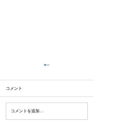
コメント
コメントを追加…
【8月22日開催】初心者オ
【8月7日開催】
ストメイトの集い～不安
患者交流会in釧
や悩みを語り合い、安心