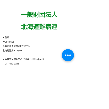
できるつながりをつくり
ましょう～
一般財団法人
​北海道難病連
▼住所
〒064‐8506
札幌市中央区南4条西10丁目
北海道難病センター
▼会議室・宿泊室のご利用／お問い合わせ
011-512-3233
▼療養相談・患者会紹介など
011-522-6287
（受付 平日 午前10時～午後4時）
▼
道小児慢性特定疾病児童等自立支援事業
011-512-7409
（受付 平日 午前10時～午後4時）
▼札幌市にお住いの方は