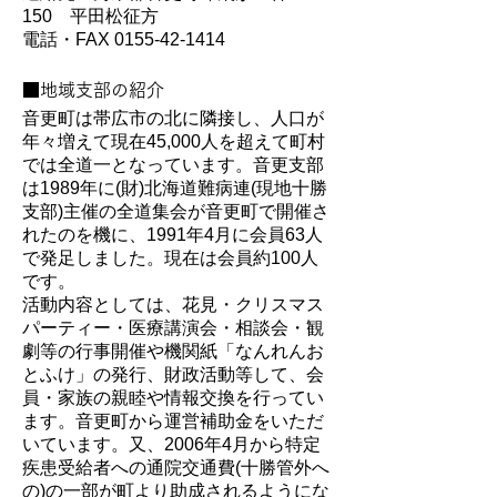
150 平田松征方
電話・FAX 0155‐42‐1414
■地域支部の紹介
音更町は帯広市の北に隣接し、人口が
年々増えて現在45,000人を超えて町村
では全道一となっています。音更支部
は1989年に(財)北海道難病連(現地十勝
支部)主催の全道集会が音更町で開催さ
れたのを機に、1991年4月に会員63人
で発足しました。現在は会員約100人
です。
活動内容としては、花見・クリスマス
パーティー・医療講演会・相談会・観
劇等の行事開催や機関紙「なんれんお
とふけ」の発行、財政活動等して、会
員・家族の親睦や情報交換を行ってい
ます。音更町から運営補助金をいただ
いています。又、2006年4月から特定
疾患受給者への通院交通費(十勝管外へ
の)の一部が町より助成されるようにな