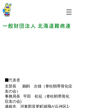
一般財団法人 北海道難病連
北海道難病連 音更支部
■代表者
支部長 鵜飼 次雄（脊柱靱帯骨化症
友の会）
事務局長 平田 松征（脊柱靭帯骨化
症友の会)
連絡先 河東郡音更町雄飛が丘仲区1-