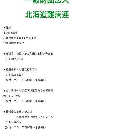
​北海道難病連
▼住所
〒064‐8506
札幌市中央区南4条西10丁目
北海道難病センター
▼会議室・宿泊室のご利用／お問い合わせ
011-512-3233
▼療養相談・患者会紹介など
011-522-6287
（受付 平日 午前10時～午後4時）
▼
道小児慢性特定疾病児童等自立支援事業
011-512-7409
（受付 平日 午前10時～午後4時）
▼札幌市にお住いの方は
札幌市難病相談支援センターへ
011-530-5575
（受付 平日 午前10時～午後4時）