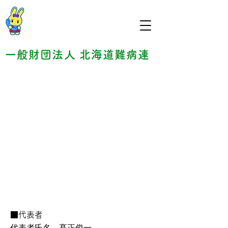
一般財団法人 北海道難病連
再生不良性貧血患者と家族の
会
■代表者
代表者氏名 髙正俊一