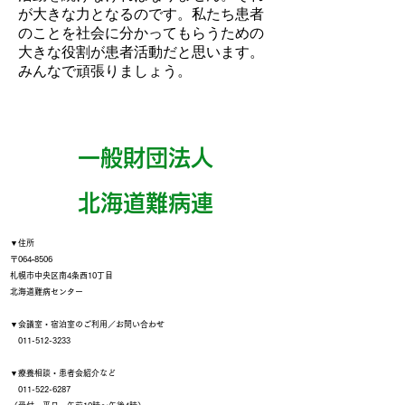
が大きな力となるのです。私たち患者
のことを社会に分かってもらうための
大きな役割が患者活動だと思います。
みんなで頑張りましょう。
一般財団法人
​北海道難病連
▼住所
〒064‐8506
札幌市中央区南4条西10丁目
北海道難病センター
▼会議室・宿泊室のご利用／お問い合わせ
011-512-3233
▼療養相談・患者会紹介など
011-522-6287