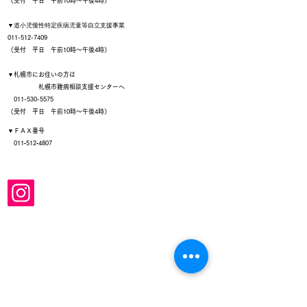
（受付 平日 午前10時～午後4時）
▼
道小児慢性特定疾病児童等自立支援事業
011-512-7409
（受付 平日 午前10時～午後4時）
▼札幌市にお住いの方は
札幌市難病相談支援センターへ
011-530-5575
（受付 平日 午前10時～午後4時）
▼ＦＡＸ番号
011‐512‐4807