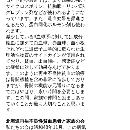
ロイド剤や最近では、より効果の強い
サイクロスポリン、抗胸腺・リンパ球
グロブリン剤などが使われるようにな
っています。また、造血効果を昴進さ
せるため、蛋白同化ホルモン剤も使わ
れます。
減少している3血球系に対しては成分
輸血に加えて白血球、赤血球、血小板
それぞれに遺伝子工学的に造られた生
理活性物質のサイトカインが使用され
ており、貧血、出血傾向、感染症など
の症状に対して効果をあげておりま
す。このように再生不良性貧血の治療
は骨髄移植を含め非常に進歩しており
ますが、骨髄の機能が元通りになるま
でにはやはり、永い時間を必要としま
す。この間、家族や仲間と励ましあっ
てゆくことが最も大切なことと思いま
す。
北海道再生不良性貧血患者と家族の会
私たちの会は昭和48年11月、この病気