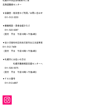
札幌市中央区南4条西10丁目
北海道難病センター
▼会議室・宿泊室のご利用／お問い合わせ
011-512-3233
▼療養相談・患者会紹介など
011-522-6287
（受付 平日 午前10時～午後4時）
▼
道小児慢性特定疾病児童等自立支援事業
011-512-7409
（受付 平日 午前10時～午後4時）
▼札幌市にお住いの方は
札幌市難病相談支援センターへ
011-530-5575
（受付 平日 午前10時～午後4時）
▼ＦＡＸ番号
011‐512‐4807