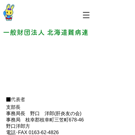
一般財団法人 北海道難病連
北海道難病連 南宗谷支部
■代表者
支部長
事務局長 野口 洋郎(肝炎友の会)
事務局 枝幸郡枝幸町三笠町678-46
野口洋郎方
電話･FAX 0163‐62‐4826