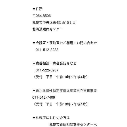
▼住所
〒064‐8506
札幌市中央区南4条西10丁目
北海道難病センター
▼会議室・宿泊室のご利用／お問い合わせ
011-512-3233
▼療養相談・患者会紹介など
011-522-6287
（受付 平日 午前10時～午後4時）
▼
道小児慢性特定疾病児童等自立支援事業
011-512-7409
（受付 平日 午前10時～午後4時）
▼札幌市にお住いの方は
札幌市難病相談支援センターへ