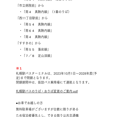
「市立病院前」から
・「南４ 真駒内線」（1番のりば）
「西11丁目駅前」から
・「南５４ 真駒内線」
・「南
６４ 真駒内線」
・「南４ 真駒内線」
「すすきの」
から
・「南５５ 藻岩線」
・「７／８ 定山渓線」
※１​
札幌駅バスターミナルは、2023年10月1日～2028年度(予
定)まで閉鎖となります。
閉鎖期間中は、仮設バス乗降場にて運航となります。
札幌駅バスのりば・おりば変更のご案内.pdf
●お車でお越しの方
無料駐車場がございますが台数に限りがある
ため宿泊者優先とし、できる限り公共交通機