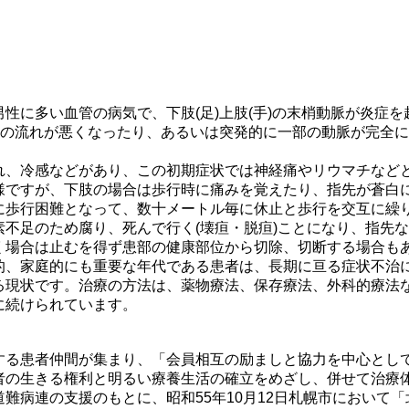
目
性に多い血管の病気で、下肢(足)上肢(手)の末梢動脈が炎症
液の流れが悪くなったり、あるいは突発的に一部の動脈が完全
れ、冷感などがあり、この初期症状では神経痛やリウマチなど
様ですが、下肢の場合は歩行時に痛みを覚えたり、指先が蒼白
に歩行困難となって、数十メートル毎に休止と歩行を交互に繰
不足のため腐り、死んで行く(壊疸・脱疸)ことになり、指先
く場合は止むを得ず患部の健康部位から切除、切断する場合も
的、家庭的にも重要な年代である患者は、長期に亘る症状不治
る現状です。治療の方法は、薬物療法、保存療法、外科的療法
に続けられています。
する患者仲間が集まり、「会員相互の励ましと協力を中心とし
者の生きる権利と明るい療養生活の確立をめざし、併せて治療
難病連の支援のもとに、昭和55年10月12日札幌市において