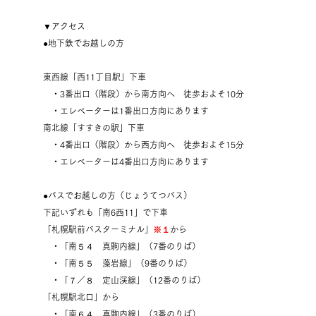
▼アクセス
●地下鉄でお越しの方
東西線「西11丁目駅」下車
・3番出口（階段）から南方向へ
徒歩およそ10分
・エレベーターは1番出口方向にあります
南北線「すすきの駅」下車
・4番出口（階段）から西方向へ
徒歩およそ15分
・エレベーターは4番出口方向にあります
●バスでお越しの方（じょうてつバス）
​下記いずれも「南6西11」で下車
「札幌駅前バスターミナル」
※１
から
・「南５４ 真駒内線」（7番のりば）
・「南５５ 藻岩線」（9番のりば）
・「７／８ 定山渓線」（12番のりば）
「札幌駅北口」から
・「南６４ 真駒内線」（3番のりば）