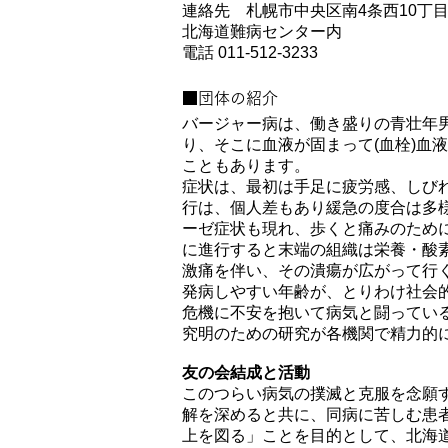
連絡先 札幌市中央区南4条西10丁
北海道難病センター内
電話 011‐512‐3233
■団体の紹介
バージャー病は、働き盛りの青壮年男
り、そこに血液が固まって(血栓)血
こともあります。
症状は、最初は手足に疲労感、しび
行は、個人差もあり緩急の度合は多
ーゼ症状も現れ、歩くと痛みのため
に進行すると末端の組織は栄養・酸素
激痛を伴い、その潰瘍が広がって行
発病しやすい年齢が、とりわけ社会
危機に不安を抱いて病気と闘ってい
究明のための研究が各機関で精力的
友の会結成と活動
このつらい病気の撲滅と克服を念願
解を深めると共に、同病に苦しむ患
上を図る」ことを目的として、北海道