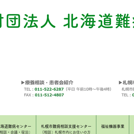
財団法人 北海道難
北海道難病センター
札幌市難病相談支援センター
福祉機器事業
​相談・会議・宿泊〕
〔相談〕​札幌市内にお住いの方