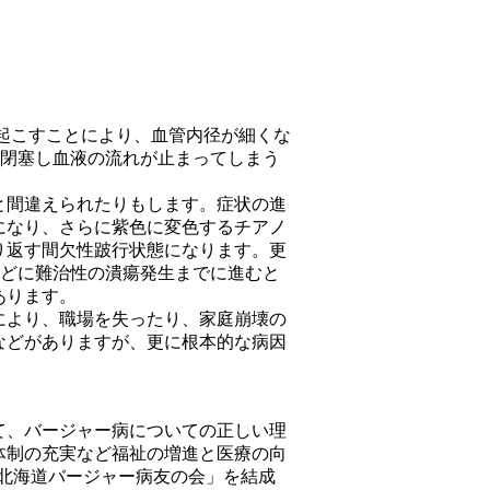
を起こすことにより、血管内径が細くな
に閉塞し血液の流れが止まってしまう
と間違えられたりもします。症状の進
になり、さらに紫色に変色するチアノ
り返す間欠性跛行状態になります。更
などに難治性の潰瘍発生までに進むと
あります。
により、職場を失ったり、家庭崩壊の
などがありますが、更に根本的な病因
て、バージャー病についての正しい理
体制の充実など福祉の増進と医療の向
「北海道バージャー病友の会」を結成