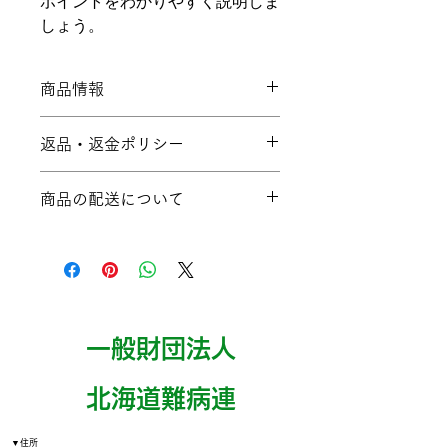
ポイントをわかりやすく説明しま
しょう。
商品情報
商品の詳細を入力してください。サイ
返品・返金ポリシー
ズ、素材、取扱説明に加え、商品の特
徴やおすすめのポイントなどを説明し
返品・返金ポリシーを入力してくださ
ましょう。
商品の配送について
い。顧客が商品に満足しなかった場合
や、不備があった場合に行う手続きの
配送地域、料金、所要時間、梱包な
手順などを説明しましょう。内容を明
ど、商品の配送に関する情報を入力し
確にすることで顧客からの信頼を獲得
てください。配送情報を明確にするこ
し、安心して商品を購入していただけ
とで顧客からの信頼を獲得し、安心し
ます。
て商品を購入していただけます。
一般財団法人
​北海道難病連
▼住所