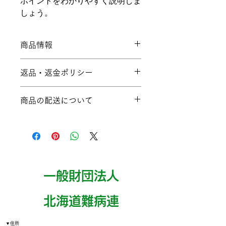
ポイントをわかりやすく説明しま
しょう。
商品情報
商品の詳細を入力してください。サイ
返品・返金ポリシー
ズ、素材、取扱説明に加え、商品の特
徴やおすすめのポイントなどを説明し
返品・返金ポリシーを入力してくださ
ましょう。
商品の配送について
い。顧客が商品に満足しなかった場合
や、不備があった場合に行う手続きの
配送地域、料金、所要時間、梱包な
手順などを説明しましょう。内容を明
ど、商品の配送に関する情報を入力し
確にすることで顧客からの信頼を獲得
てください。配送情報を明確にするこ
し、安心して商品を購入していただけ
とで顧客からの信頼を獲得し、安心し
ます。
て商品を購入していただけます。
一般財団法人
​北海道難病連
▼住所