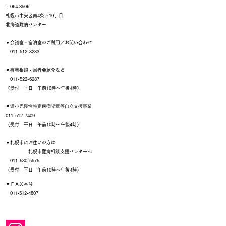
〒064‐8506
札幌市中央区南4条西10丁目
北海道難病センター
▼会議室・宿泊室のご利用／お問い合わせ
011-512-3233
▼療養相談・患者会紹介など
011-522-6287
（受付 平日 午前10時～午後4時）
▼
道小児慢性特定疾病児童等自立支援事業
011-512-7409
（受付 平日 午前10時～午後4時）
▼札幌市にお住いの方は
札幌市難病相談支援センターへ
011-530-5575
（受付 平日 午前10時～午後4時）
▼ＦＡＸ番号
011‐512‐4807