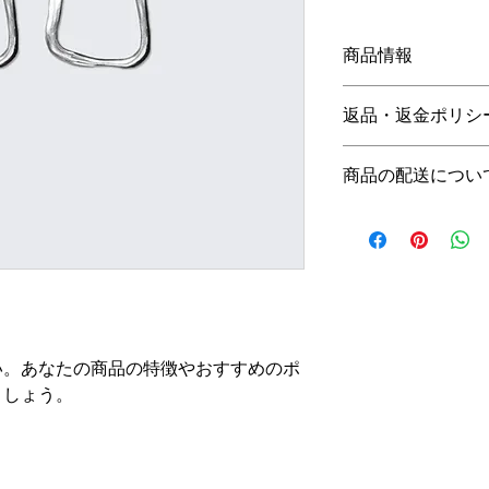
商品情報
商品の詳細を入力し
返品・返金ポリシ
明に加え、商品の特
しましょう。
返品・返金ポリシー
商品の配送につい
満足しなかった場合
の手順などを説明し
配送地域、料金、所
顧客からの信頼を獲
する情報を入力して
だけます。
とで顧客からの信頼
いただけます。
い。あなたの商品の特徴やおすすめのポ
ましょう。