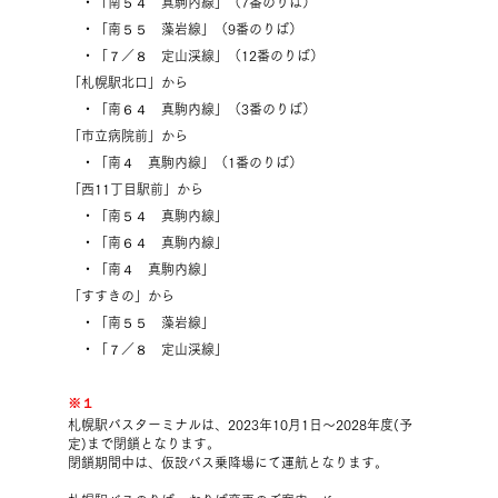
・「南５４ 真駒内線」（7番のりば）
・「南５５ 藻岩線」（9番のりば）
・「７／８ 定山渓線」（12番のりば）
「札幌駅北口」から
・「南６４ 真駒内線」（3番のりば）
「市立病院前」から
・「南４ 真駒内線」（1番のりば）
「西11丁目駅前」から
・「南５４ 真駒内線」
・「南
６４ 真駒内線」
・「南４ 真駒内線」
「すすきの」
から
・「南５５ 藻岩線」
・「７／８ 定山渓線」
※１​
札幌駅バスターミナルは、2023年10月1日～2028年度(予
定)まで閉鎖となります。
閉鎖期間中は、仮設バス乗降場にて運航となります。