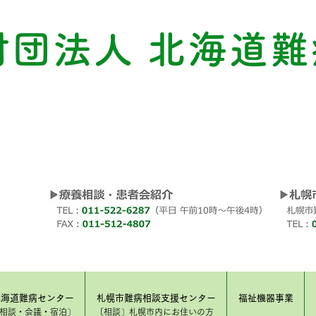
財団法人 北海道難
北海道難病センター
札幌市難病相談支援センター
福祉機器事業
​相談・会議・宿泊〕
〔相談〕​札幌市内にお住いの方