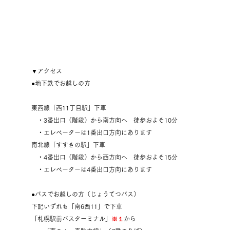
▼アクセス
●地下鉄でお越しの方
東西線「西11丁目駅」下車
・3番出口（階段）から南方向へ
徒歩およそ10分
・エレベーターは1番出口方向にあります
南北線「すすきの駅」下車
・4番出口（階段）から西方向へ
徒歩およそ15分
・エレベーターは4番出口方向にあります
●バスでお越しの方（じょうてつバス）
​下記いずれも「南6西11」で下車
「札幌駅前バスターミナル」
※１
から