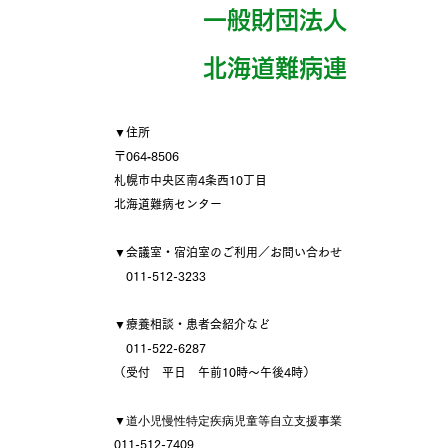
一般財団法人
​北海道難病連
▼住所
〒064‐8506
札幌市中央区南4条西10丁目
北海道難病センター
▼会議室・宿泊室のご利用／お問い合わせ
011-512-3233
▼療養相談・患者会紹介など
011-522-6287
（受付 平日 午前10時～午後4時）
▼
道小児慢性特定疾病児童等自立支援事業
011-512-7409