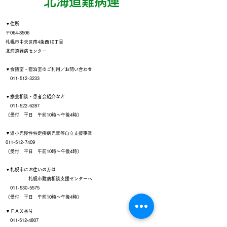
​北海道難病連
▼住所
〒064‐8506
札幌市中央区南4条西10丁目
北海道難病センター
▼会議室・宿泊室のご利用／お問い合わせ
011-512-3233
▼療養相談・患者会紹介など
011-522-6287
（受付 平日 午前10時～午後4時）
▼
道小児慢性特定疾病児童等自立支援事業
011-512-7409
（受付 平日 午前10時～午後4時）
▼札幌市にお住いの方は
札幌市難病相談支援センターへ
011-530-5575
（受付 平日 午前10時～午後4時）
▼ＦＡＸ番号
011‐512‐4807