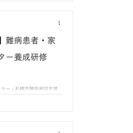
】難病患者・家
ター養成研修
ター・札幌市難病相談支援
病患者・家族ピア・サポータ
下記の通り開催いたします。
当事者やその家族が、自ら
や家族を支援する「ピア・サ
識とスキルを習得することを
込方法等ご確認いただき、お