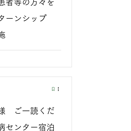
患者等の方々を
ターンシップ
施
方々に、一般就労を見据えた
習）の場を提供するととも
する理解促進を図るため、難
たインターンシップ（職場実
海道のホー
 北海道庁でのイ
方は、まず北海道難病センタ
談）をお受けください。
様 ご一読くだ
病センター宿泊