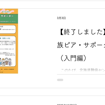
札幌厚生病院 副院長 兼 IBDセンター長 兼
臨床試験センター長 兼 診療情報管理長 本
谷 聡 先生
3月3日
【終了しました
族ピア・サポー
（入門編）
このたび、北海道難病セン
センター事業として、「難
ー養成研修（入門編）」を
本研修は、難病を経験した
の体験を活かして他の患者
ポーター」としての基礎知
目的としています。下記申