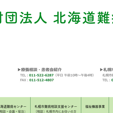
財団法人 北海道難
北海道難病センター
札幌市難病相談支援センター
福祉機器事業
​相談・会議・宿泊〕
〔相談〕​札幌市内にお住いの方