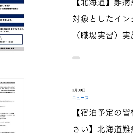
【北海道】難病
対象としたイン
（職場実習）実
北海道では、難病患者等の
インターンシップ（職場実
に、難病患者等の雇用に関
病患者等の方々を対象とし
習）を令和８年度に実施します。 詳しくは北
ムページまたは下記をご確認ください。
3月30日
ンターンシップをご希望の
ニュース
ーが実施する就労支援（相
【宿泊予定の皆
さい】北海道難