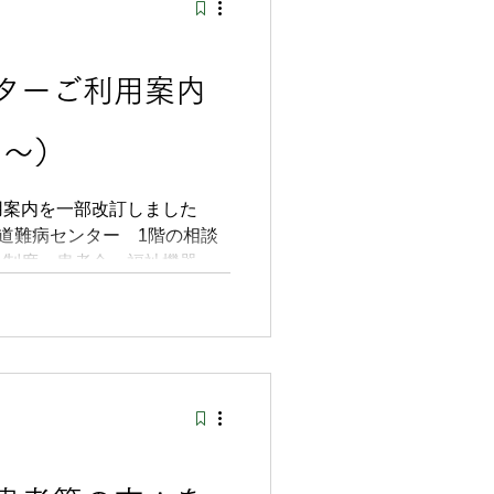
ターご利用案内
日～）
用案内を一部改訂しました
祉制度、患者会、福祉機器な
す。2階 宿泊室は、病院受
家族の方をはじめ多くの皆様
。3階 会議室は患者会・障
会・研修会などにご利用いた