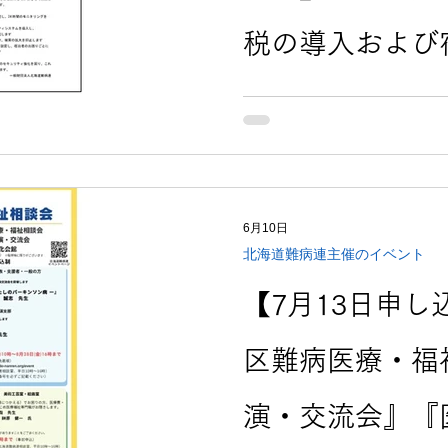
税の導入および
体制に関する大
北海道難病センターでは、
ご家族が安心して滞在でき
しかしながら、施設管理（
における外部委託費が昨今
にあります。今後も安定的
め、2026年4月1日（水）
6月10日
り変更させていただくこととなりまし
北海道難病連主催のイベント
実在する企業・団体の社長
や機密情報の提供を求める
【7月13日申
確認されています。 実際に札幌市内のある会社では、社
長の名前のメールの指示内容
区難病医療・福
られたケースも報じられています。 北海道
局や役員宛にも法人代表（
ル受信が複数確認されました。 送信元や内容をご
演・交流会』『
うえ、返信や操作を絶対に