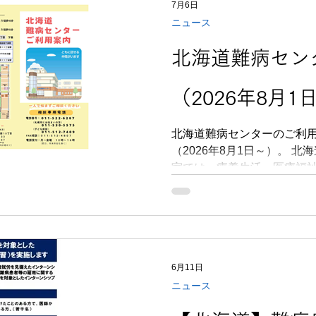
7月6日
ニュース
北海道難病セン
（2026年8月1
北海道難病センターのご利
（2026年8月1日～）。 北海道難病センター 1階の相談
室では、療養生活、医療福
どのご相談をお受けしていま
診・面会などのため患者・
にご利用いただいております
害者団体などの会議・講演
だいております。 いずれの利用も事前にご予約をお願い
6月11日
いたします。 2026年8月1日（土）より利用料金を改定し
ニュース
ております。 詳しくは下記パンフレット、ページをごら
んください。