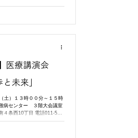
託事業）
浦河町内で「日高地区難病医
患別の講演・交
る医療福祉相談会を予定して
る研修会も開催します。 詳
ください。
】医療講演会
歩と未来」
丁目 電話011-512-
：不要 ＜講演