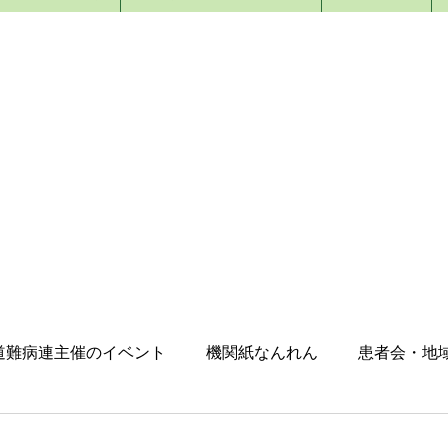
NEWS
​ニュース
道難病連主催のイベント
機関紙なんれん
患者会・地