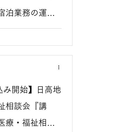
宿泊業務の運営
切なお知らせ
難病をお持ちの患者様やその
るよう努めてまいりました。
設備保守、清掃、警備など）
の社会情勢を背景に上昇傾向
な施設運営を継続していくた
より宿泊業務の体制を下記の通
た。 昨年末から、
や役員を名乗り、金銭の振込
「不審なメール」が全国的に
し込み開始】日高地
を信じて、8千万円だまし取
祉相談会『講
難病連の事務
現・旧）を名乗る不審なメー
確認の
医療・福祉相談
行わないようお願いいたしま