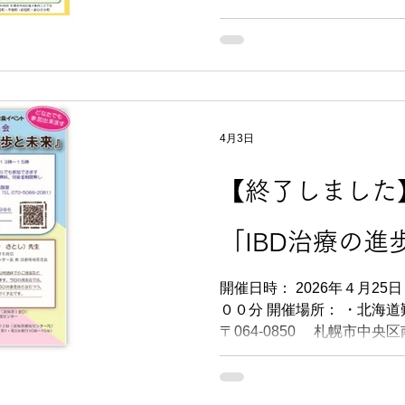
す。 不審なメールを受信された場合、難病連事務局宛に
会』（北海道委
2026年９月５日（土）、
ご連絡ください。
療・福祉相談会」を開催いたします。 疾
流会や神経・筋疾患に関す
おります。 事前申し込み制です。開催前日（４日）、難
病医療費助成等の制度に関す
しくは、こちら からご覧
4月3日
【終了しました
「IBD治療の進
開催日時： 2026年４月25日（土）１３時００分～１５時
００分 開催場所： ・北海道難病センター ３階大会議室
〒064-0850 札幌市中央区南４条西10
3233 ・オンライン（Zoomミーティング）併用 参加費：
無料 どなたでもご参加いただけます 申込
＞ 「IBD治療の進歩と未来」 講師 ＪＡ北海道厚生連